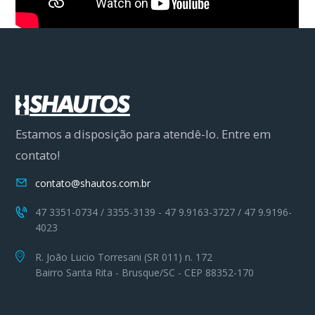
Estamos a disposição para atendê-lo. Entre em
contato!
contato@shautos.com.br
47 3351-0734 / 3355-3139 - 47 9.9163-3727 / 47 9.9196-
4023
R. João Lucio Torresani (SR 011) n. 172
Bairro Santa Rita - Brusque/SC - CEP 88352-170