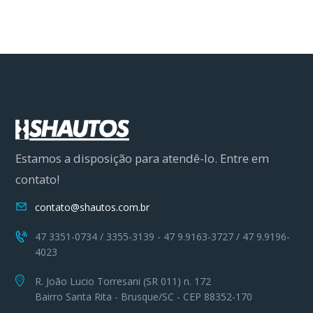
Estamos a disposição para atendê-lo. Entre em
contato!
contato@shautos.com.br
47 3351-0734 / 3355-3139 - 47 9.9163-3727 / 47 9.9196-
4023
R. João Lucio Torresani (SR 011) n. 172
Bairro Santa Rita - Brusque/SC - CEP 88352-170