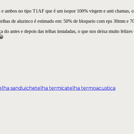
 ambos no tipo T1AF que é um isopor 100% virgem e anti chamas, o 
 telhas de aluzinco é estimado em: 50% de bloqueio com eps 30mm e 
do antes e depois das telhas instaladas, o que nos deixa muito felizes e 
😀
elha sanduiche
telha termica
telha termoacustica