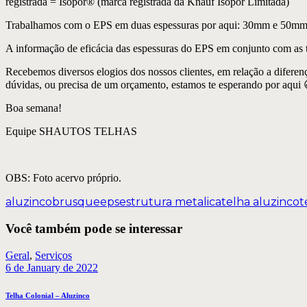
registrada = Isopor® (marca registrada da Knauf Isopor Limitada)
Trabalhamos com o EPS em duas espessuras por aqui: 30mm e 50mm e
A informação de eficácia das espessuras do EPS em conjunto com as
Recebemos diversos elogios dos nossos clientes, em relação a diferença 
dúvidas, ou precisa de um orçamento, estamos te esperando por aqui 
Boa semana!
Equipe SHAUTOS TELHAS
OBS: Foto acervo próprio.
aluzinco
brusque
eps
estrutura metalica
telha aluzinco
t
Você também pode se interessar
Geral
,
Serviços
6 de January de 2022
Telha Colonial – Aluzinco