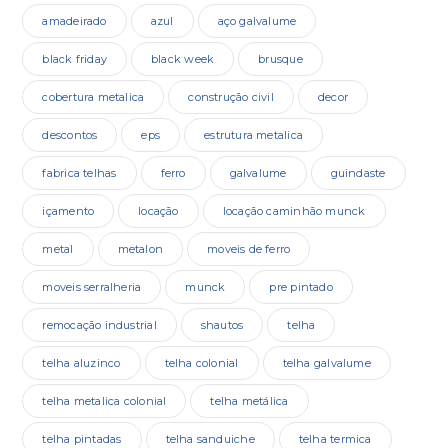
amadeirado
azul
aço galvalume
black friday
black week
brusque
cobertura metalica
construção civil
decor
descontos
eps
estrutura metalica
fabrica telhas
ferro
galvalume
guindaste
içamento
locação
locação caminhão munck
metal
metalon
moveis de ferro
moveis serralheria
munck
pre pintado
remocação industrial
shautos
telha
telha aluzinco
telha colonial
telha galvalume
telha metalica colonial
telha metálica
telha pintadas
telha sanduiche
telha termica