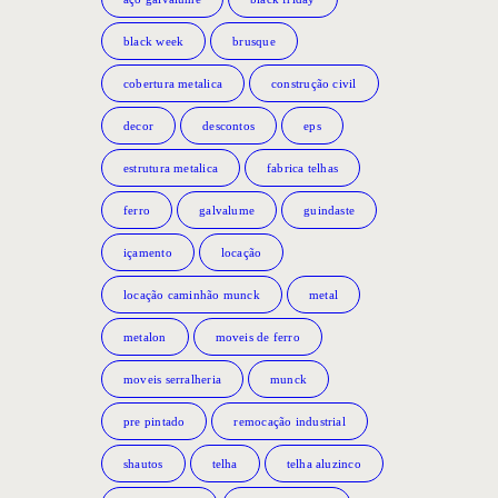
black week
brusque
cobertura metalica
construção civil
decor
descontos
eps
estrutura metalica
fabrica telhas
ferro
galvalume
guindaste
içamento
locação
locação caminhão munck
metal
metalon
moveis de ferro
moveis serralheria
munck
pre pintado
remocação industrial
shautos
telha
telha aluzinco