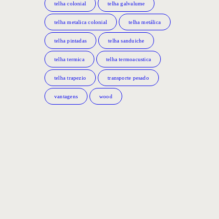
telha colonial
telha galvalume
telha metalica colonial
telha metálica
telha pintadas
telha sanduiche
telha termica
telha termoacustica
telha trapezio
transporte pesado
vantagens
wood