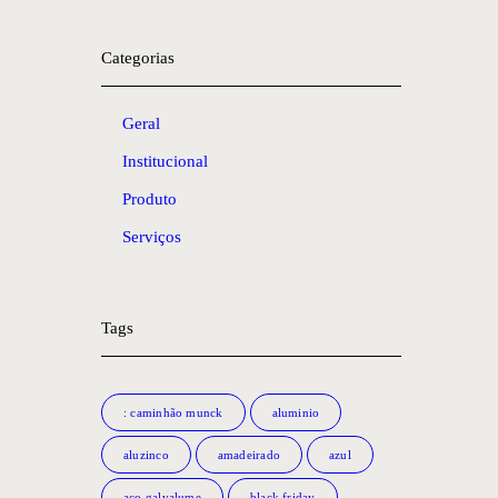
Categorias
Geral
Institucional
Produto
Serviços
Tags
: caminhão munck
aluminio
aluzinco
amadeirado
azul
aço galvalume
black friday