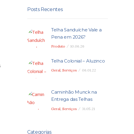
Posts Recentes
Telha Sanduíche Vale a
Pena em 2026?
Produto
10.06.26
Telha Colonial – Aluzinco
s
Geral
,
Serviços
06.01.22
Caminhão Munck na
Entrega das Telhas
Geral
,
Serviços
31.05.21
Categorias