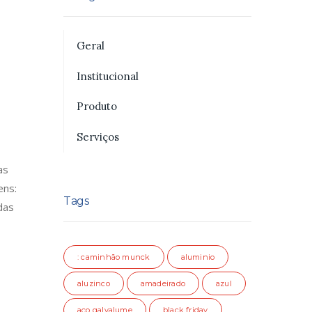
Geral
Institucional
Produto
Serviços
as
ens:
Tags
das
: caminhão munck
aluminio
aluzinco
amadeirado
azul
aço galvalume
black friday