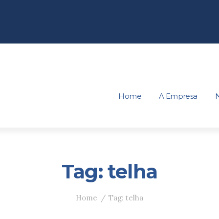
Home
A Empresa
N
Tag: telha
Home
Tag: telha