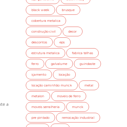
black week
brusque
cobertura metalica
construção civil
decor
descontos
eps
estrutura metalica
fabrica telhas
ferro
galvalume
guindaste
içamento
locação
locação caminhão munck
metal
metalon
moveis de ferro
nte a
moveis serralheria
munck
pre pintado
remocação industrial