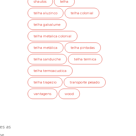
shautos
telha
telha aluzinco
telha colonial
telha galvalume
telha metalica colonial
telha metálica
telha pintadas
telha sanduiche
telha termica
telha termoacustica
telha trapezio
transporte pesado
vantagens
wood
es as
me